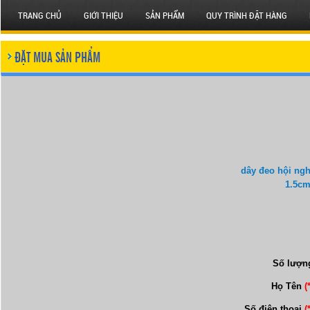
TRANG CHỦ
GIỚI THIỆU
SẢN PHẨM
QUY TRÌNH ĐẶT HÀNG
ĐẶT MUA SẢN PHẨM
dây đeo hội ngh
1.5cm
Số lượn
Họ Tên
(
Số điện thoại
(