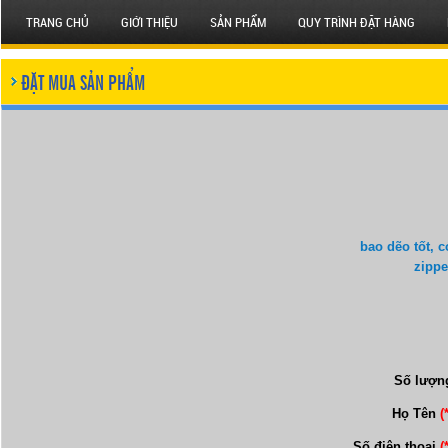
TRANG CHỦ
GIỚI THIỆU
SẢN PHẨM
QUY TRÌNH ĐẶT HÀNG
ĐẶT MUA SẢN PHẨM
bao dẽo tốt, c
zippe
Số lượn
Họ Tên
(
Số điện thoại
(