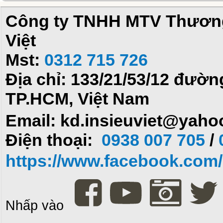
Công ty TNHH MTV Thương 
Việt
Mst:
0312 715 726
Địa chỉ: 133/21/53/12 đườ
TP.HCM, Việt Nam
Email: kd.insieuviet@yah
Điện thoại:
0938 007 705
/
https://www.facebook.com/i
Nhấp vào