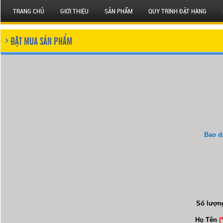
TRANG CHỦ
GIỚI THIỆU
SẢN PHẨM
QUY TRÌNH ĐẶT HÀNG
ĐẶT MUA SẢN PHẨM
Bao d
Số lượn
Họ Tên
(