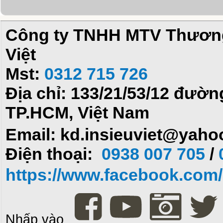
Công ty TNHH MTV Thương 
Việt
Mst:
0312 715 726
Địa chỉ: 133/21/53/12 đườ
TP.HCM, Việt Nam
Email: kd.insieuviet@yah
Điện thoại:
0938 007 705
/
https://www.facebook.com/i
Nhấp vào