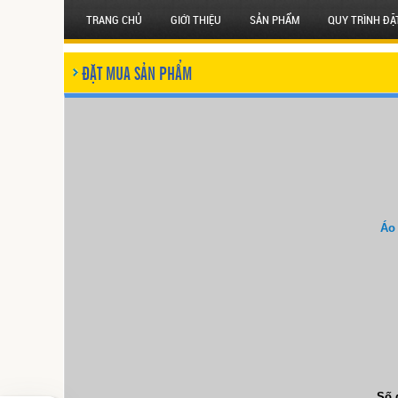
TRANG CHỦ
GIỚI THIỆU
SẢN PHẨM
QUY TRÌNH ĐẶ
ĐẶT MUA SẢN PHẨM
Áo 
Số 