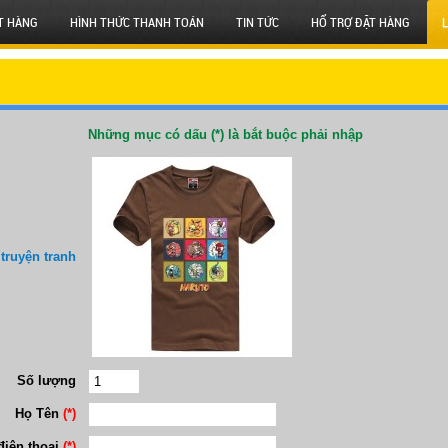
T HÀNG
HÌNH THỨC THANH TOÁN
TIN TỨC
HỔ TRỢ ĐẶT HÀNG
L
Những mục có dấu (*) là bắt buộc phải nhập
truyện tranh
Số lượng
Họ Tên
(*)
điện thoại
(*)