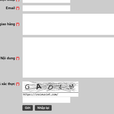
Email
(*)
 giao hàng
(*)
Nội dung
(*)
 xác thực
(*)
Gởi
Nhập lại