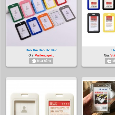
Bao thẻ đeo U-104V
U-
Giá:
Vui lòng gọi...
Giá:
Vui
Mua hàng
M