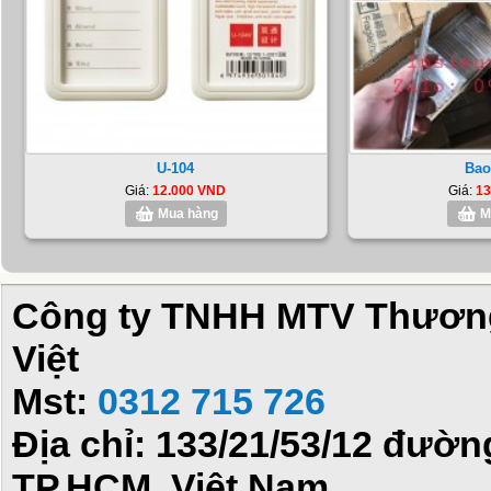
U-104
Bao
Giá:
12.000 VND
Giá:
13
Mua hàng
M
Công ty TNHH MTV Thương 
Việt
Mst:
0312 715 726
Địa chỉ: 133/21/53/12 đườ
TP.HCM, Việt Nam