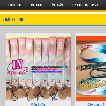
TRANG CHỦ
GIỚI THIỆU
SẢN PHẨM
QUY TRÌNH ĐẶT HÀNG
DÂY ĐEO THẺ
Móc khóa
Dây đeo 1.5 i