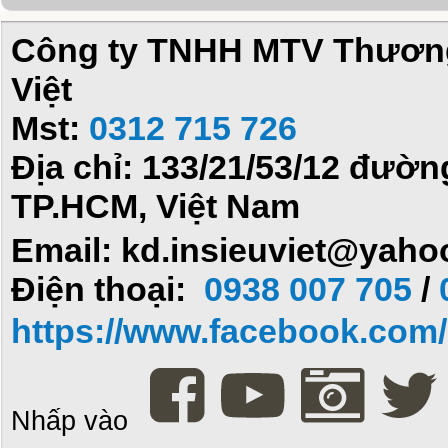
Công ty TNHH MTV Thương 
Việt
Mst:
0312 715 726
Địa chỉ: 133/21/53/12 đườ
TP.HCM, Việt Nam
Email: kd.insieuviet@yah
Điện thoại:
0938 007 705
/
https://www.facebook.com/i
Nhấp vào